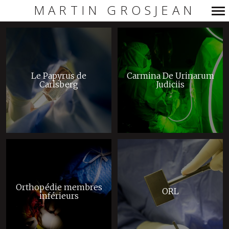
MARTIN GROSJEAN
Navigation
principale
Le Papyrus de
Carmina De Urinarum
Carlsberg
Judiciis
Orthopédie membres
ORL
inférieurs