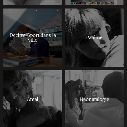
Decitre-Sport dans la
Pauline
ville
Amal
Néonatalogie